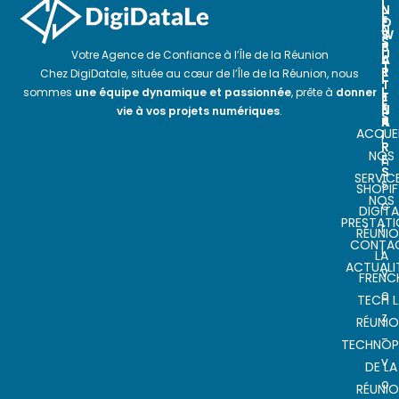
I
N
N
E
O
E
N
S
W
S
P
S
U
Votre Agence de Confiance à l’Île de la Réunion
A
L
T
R
E
Chez DigiDatale, située au cœur de l’Île de la Réunion, nous
I
T
T
L
sommes
une équipe dynamique et passionnée
, prête à
donner
E
T
E
N
E
vie à vos projets numériques
.
S
A
R
ACCUEI
I
I
R
NOS
E
n
S
SERVIC
s
SHOPIF
NOS
c
DIGITA
PRESTAT
r
RÉUNI
CONTA
i
LA
ACTUALI
v
FRENC
e
TECH L
z
RÉUNI
-
TECHNOP
v
DE LA
o
RÉUNI