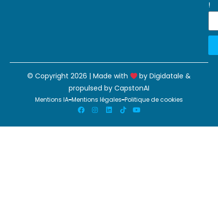
!
© Copyright 2026 | Made with
by
Digidatale
&
propulsed by
CapstonAI
Mentions IA
Mentions légales
Politique de cookies