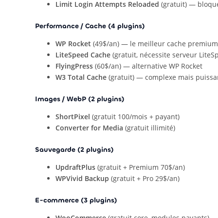
Limit Login Attempts Reloaded
(gratuit) — bloqu
Performance / Cache (4 plugins)
WP Rocket
(49$/an) — le meilleur cache premium
LiteSpeed Cache
(gratuit, nécessite serveur LiteS
FlyingPress
(60$/an) — alternative WP Rocket
W3 Total Cache
(gratuit) — complexe mais puissa
Images / WebP (2 plugins)
ShortPixel
(gratuit 100/mois + payant)
Converter for Media
(gratuit illimité)
Sauvegarde (2 plugins)
UpdraftPlus
(gratuit + Premium 70$/an)
WPVivid Backup
(gratuit + Pro 29$/an)
E-commerce (3 plugins)
WooCommerce
(gratuit core, modules payants)