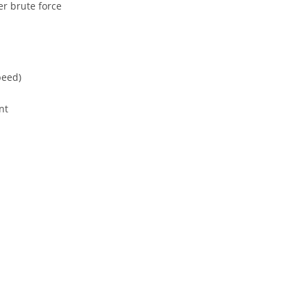
er brute force
peed)
nt