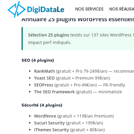
NOS SERVICES
NOS RÉALIS
Annuaire 25 plugins WordPress essentiel
Sélection 25 plugins
testés sur 137 sites WordPress 9
impact perf indiqués.
SEO (4 plugins)
RankMath
(gratuit + Pro 79-249$/an) — recomma
Yoast SEO
(gratuit + Premium 99$/an)
SEOPress
(gratuit + Pro 49€/an) — FR-friendly
The SEO Framework
(gratuit) — minimaliste
Sécurité (4 plugins)
Wordfence
(gratuit + 119$/an Premium)
Sucuri Security
(gratuit + 199$/an)
iThemes Security
(gratuit + 80$/an)