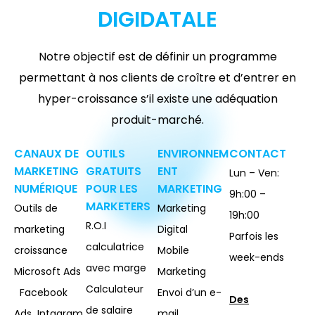
DIGIDATALE
Notre objectif est de définir un programme
permettant à nos clients de croître et d’entrer en
hyper-croissance s’il existe une adéquation
produit-marché.
CANAUX DE
OUTILS
ENVIRONNEM
CONTACT
MARKETING
GRATUITS
ENT
Lun – Ven:
NUMÉRIQUE
POUR LES
MARKETING
9h:00 –
MARKETERS
Outils de
Marketing
19h:00
R.O.I
marketing
Digital
Parfois les
calculatrice
croissance
Mobile
week-ends
avec marge
Microsoft Ads
Marketing
Calculateur
Facebook
Envoi d’un e-
Des
de salaire
Ads Intagram
mail