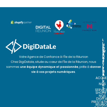
L
I
N
N
E
O
E
N
S
W
S
P
S
U
Votre Agence de Confiance à l’Île de la Réunion
A
L
T
R
E
Chez DigiDatale, située au cœur de l’Île de la Réunion, nous
I
T
T
L
sommes
une équipe dynamique et passionnée
, prête à
donner
E
T
E
N
E
vie à vos projets numériques
.
S
A
R
ACCUEI
I
I
R
NOS
E
n
S
SERVIC
s
SHOPIF
NOS
c
DIGITA
PRESTAT
r
RÉUNI