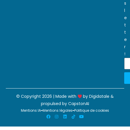
s
l
e
t
t
e
r
!
© Copyright 2026 | Made with
by
Digidatale
&
propulsed by
CapstonAI
Mentions IA
Mentions légales
Politique de cookies