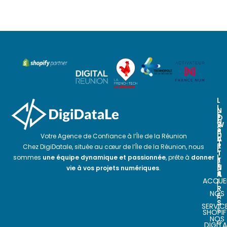
L
I
N
N
E
O
E
N
S
W
S
P
S
U
Votre Agence de Confiance à l’Île de la Réunion
A
L
T
R
E
Chez DigiDatale, située au cœur de l’Île de la Réunion, nous
I
T
T
L
sommes
une équipe dynamique et passionnée
, prête à
donner
E
T
E
N
E
vie à vos projets numériques
.
S
A
R
ACCUEI
I
I
R
NOS
E
n
S
SERVIC
s
SHOPIF
NOS
c
DIGITA