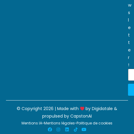
w
s
l
e
t
t
e
r
!
© Copyright 2026 | Made with
by
Digidatale
&
propulsed by
CapstonAI
Mentions IA
Mentions légales
Politique de cookies