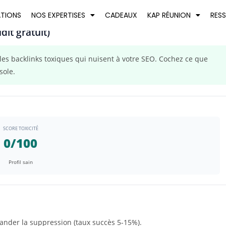
ATIONS
NOS EXPERTISES
CADEAUX
KAP RÉUNION
RES
dit gratuit)
les backlinks toxiques qui nuisent à votre SEO. Cochez ce que
sole.
SCORE TOXICITÉ
0/100
Profil sain
nder la suppression (taux succès 5-15%).