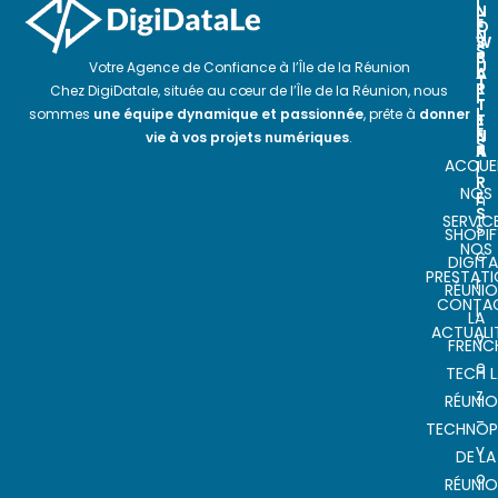
I
N
N
E
O
E
N
S
W
S
P
S
U
Votre Agence de Confiance à l’Île de la Réunion
A
L
T
R
E
Chez DigiDatale, située au cœur de l’Île de la Réunion, nous
I
T
T
L
sommes
une équipe dynamique et passionnée
, prête à
donner
E
T
E
N
E
vie à vos projets numériques
.
S
A
R
ACCUEI
I
I
R
NOS
E
n
S
SERVIC
s
SHOPIF
NOS
c
DIGITA
PRESTAT
r
RÉUNI
CONTA
i
LA
ACTUALI
v
FRENC
e
TECH L
z
RÉUNI
-
TECHNOP
v
DE LA
o
RÉUNI