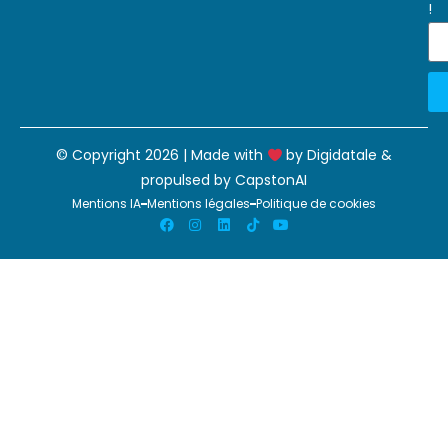
!
© Copyright 2026 | Made with
by
Digidatale
&
propulsed by
CapstonAI
Mentions IA
Mentions légales
Politique de cookies