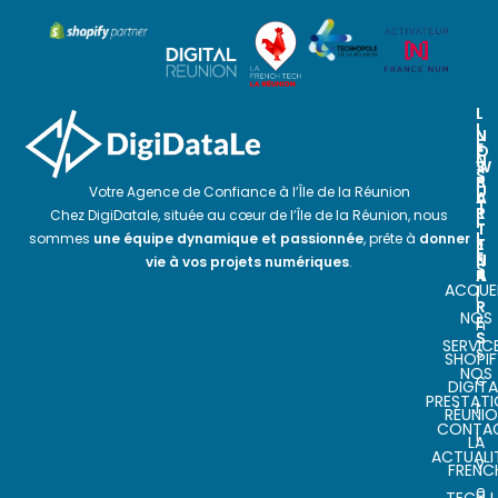
L
I
N
N
E
O
E
N
S
W
S
P
S
U
Votre Agence de Confiance à l’Île de la Réunion
A
L
T
R
E
Chez DigiDatale, située au cœur de l’Île de la Réunion, nous
I
T
T
L
sommes
une équipe dynamique et passionnée
, prête à
donner
E
T
E
N
E
vie à vos projets numériques
.
S
A
R
ACCUEI
I
I
R
NOS
E
n
S
SERVIC
s
SHOPIF
NOS
c
DIGITA
PRESTAT
r
RÉUNI
CONTA
i
LA
ACTUALI
v
FRENC
e