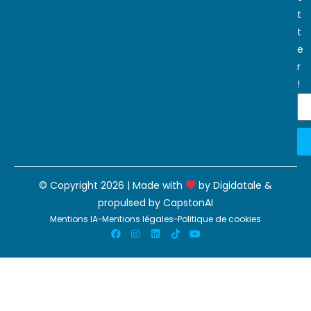
t
t
e
r
!
© Copyright 2026 | Made with
by
Digidatale
&
propulsed by
CapstonAI
Mentions IA
Mentions légales
Politique de cookies