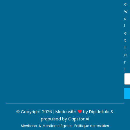
e
w
s
l
e
t
t
e
r
!
© Copyright 2026 | Made with
by
Digidatale
&
propulsed by
CapstonAI
Mentions IA
Mentions légales
Politique de cookies