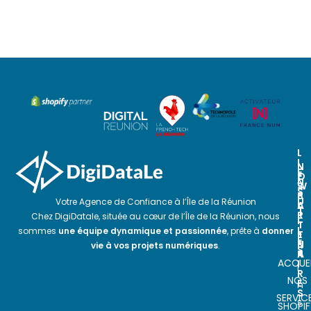
L
I
N
N
E
O
E
N
S
W
S
P
S
U
Votre Agence de Confiance à l’Île de la Réunion
A
L
T
R
E
Chez DigiDatale, située au cœur de l’Île de la Réunion, nous
I
T
T
L
sommes
une équipe dynamique et passionnée
, prête à
donner
E
T
E
N
E
vie à vos projets numériques
.
S
A
R
ACCUEI
I
I
R
NOS
E
n
S
SERVIC
s
SHOPIF