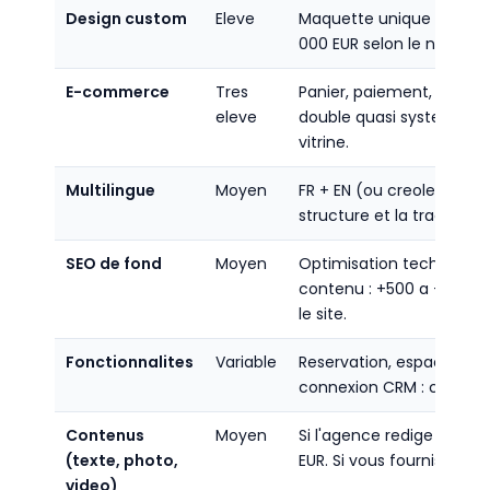
Design custom
Eleve
Maquette unique vs temp
000 EUR selon le niveau d
E-commerce
Tres
Panier, paiement, stock, f
eleve
double quasi systemati
vitrine.
Multilingue
Moyen
FR + EN (ou creole) : +20
structure et la traduction
SEO de fond
Moyen
Optimisation technique, b
contenu : +500 a +2 500 
le site.
Fonctionnalites
Variable
Reservation, espace mem
connexion CRM : chaque
Contenus
Moyen
Si l'agence redige et sh
(texte, photo,
EUR. Si vous fournissez t
video)