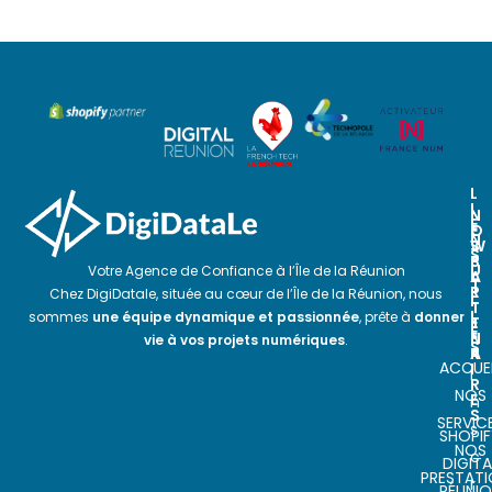
L
I
N
N
E
O
E
N
S
W
S
P
S
U
Votre Agence de Confiance à l’Île de la Réunion
A
L
T
R
E
Chez DigiDatale, située au cœur de l’Île de la Réunion, nous
I
T
T
L
sommes
une équipe dynamique et passionnée
, prête à
donner
E
T
E
N
E
vie à vos projets numériques
.
S
A
R
ACCUEI
I
I
R
NOS
E
n
S
SERVIC
s
SHOPIF
NOS
c
DIGITA
PRESTAT
r
RÉUNI