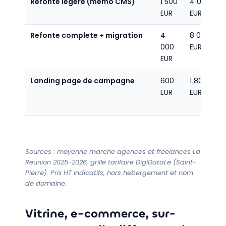
Refonte legere (memo CMS)
1 500
4 000
EUR
EUR
Refonte complete + migration
4
8 000
000
EUR
EUR
Landing page de campagne
600
1 800
1
EUR
EUR
Sources : moyenne marche agences et freelances La
Reunion 2025-2026, grille tarifaire DigiDataLe (Saint-
Pierre). Prix HT indicatifs, hors hebergement et nom
de domaine.
Vitrine, e-commerce, sur-