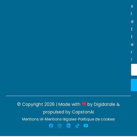
s
l
e
t
t
e
r
!
© Copyright 2026 | Made with
by
Digidatale
&
propulsed by
CapstonAI
Mentions IA
Mentions légales
Politique de cookies