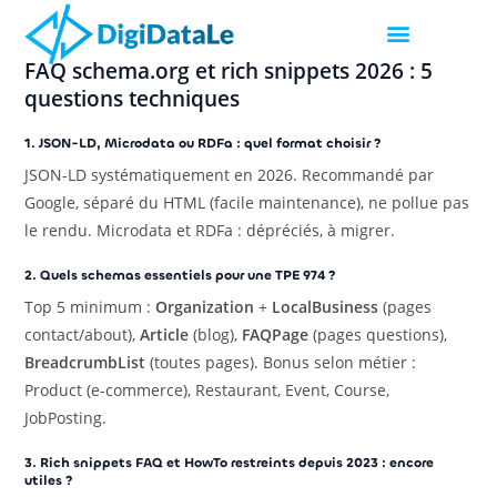
FAQ schema.org et rich snippets 2026 : 5
questions techniques
1. JSON-LD, Microdata ou RDFa : quel format choisir ?
JSON-LD systématiquement en 2026. Recommandé par
Google, séparé du HTML (facile maintenance), ne pollue pas
le rendu. Microdata et RDFa : dépréciés, à migrer.
2. Quels schemas essentiels pour une TPE 974 ?
Top 5 minimum :
Organization
+
LocalBusiness
(pages
contact/about),
Article
(blog),
FAQPage
(pages questions),
BreadcrumbList
(toutes pages). Bonus selon métier :
Product (e-commerce), Restaurant, Event, Course,
JobPosting.
3. Rich snippets FAQ et HowTo restreints depuis 2023 : encore
utiles ?