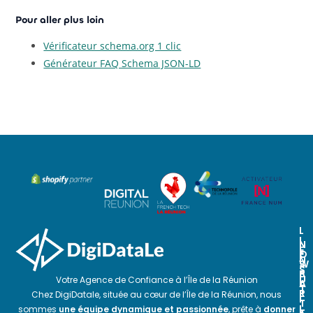
Pour aller plus loin
Vérificateur schema.org 1 clic
Générateur FAQ Schema JSON-LD
L
I
N
N
E
O
E
N
S
W
S
P
S
U
Votre Agence de Confiance à l’Île de la Réunion
A
L
T
R
E
Chez DigiDatale, située au cœur de l’Île de la Réunion, nous
I
T
T
L
sommes
une équipe dynamique et passionnée
, prête à
donner