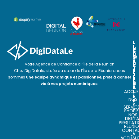
L
I
N
N
E
O
E
N
S
W
S
P
S
U
Votre Agence de Confiance à l’Île de la Réunion
A
L
T
R
E
Chez DigiDatale, située au cœur de l’Île de la Réunion, nous
I
T
T
L
sommes
une équipe dynamique et passionnée
, prête à
donner
E
T
E
N
E
vie à vos projets numériques
.
S
A
R
ACCUEI
I
I
R
NOS
E
n
S
SERVIC
s
SHOPIF
NOS
c
DIGITA
PRESTAT
r
RÉUNI
CONTA
i
LA
ACTUALI