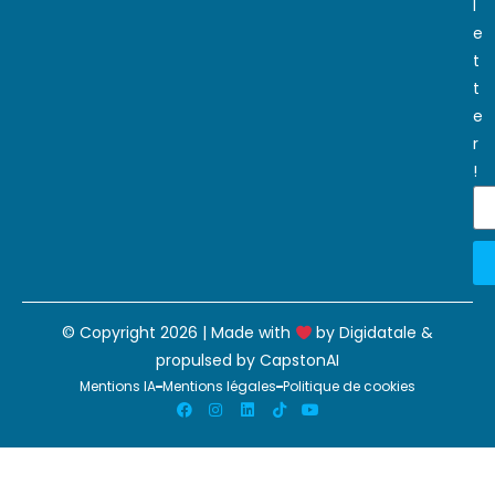
l
e
t
t
e
r
!
© Copyright 2026 | Made with
by
Digidatale
&
propulsed by
CapstonAI
Mentions IA
Mentions légales
Politique de cookies