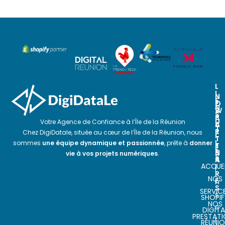
L
I
N
N
E
O
E
N
S
W
S
P
S
U
Votre Agence de Confiance à l’Île de la Réunion
A
L
T
R
E
Chez DigiDatale, située au cœur de l’Île de la Réunion, nous
I
T
T
L
sommes
une équipe dynamique et passionnée
, prête à
donner
E
T
E
N
E
vie à vos projets numériques
.
S
A
R
ACCUEI
I
I
R
NOS
E
n
S
SERVIC
s
SHOPIF
NOS
c
DIGITA
PRESTAT
r
RÉUNI