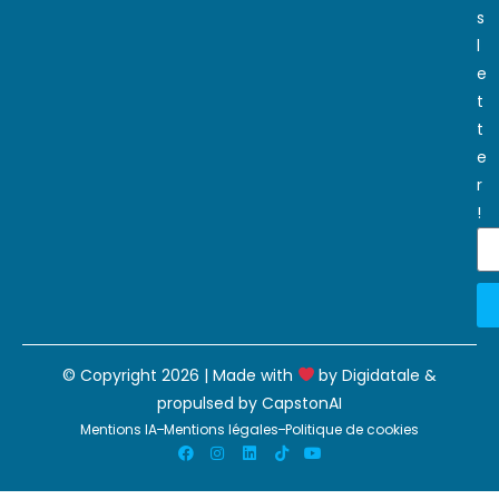
s
l
e
t
t
e
r
!
© Copyright 2026 | Made with
by
Digidatale
&
propulsed by
CapstonAI
Mentions IA
Mentions légales
Politique de cookies