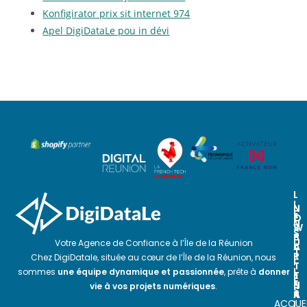
Konfigirator prix sit internet 974
Apel DigiDataLe pou in dévi
L
I
N
N
E
O
E
N
S
W
S
P
S
U
Votre Agence de Confiance à l’Île de la Réunion
A
L
T
R
E
Chez DigiDatale, située au cœur de l’Île de la Réunion, nous
I
T
T
L
sommes
une équipe dynamique et passionnée
, prête à
donner
E
T
E
N
E
vie à vos projets numériques
.
S
A
R
ACCUEI
I