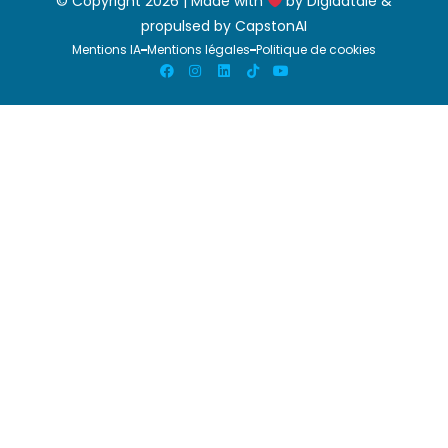
© Copyright 2026 | Made with
by
Digidatale
&
propulsed by
CapstonAI
Mentions IA
Mentions légales
Politique de cookies