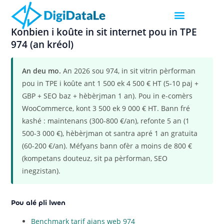
Konbien i koûte in sit internet pou in TPE
974 (an kréol)
An deu mo.
An 2026 sou 974, in sit vitrin pèrforman
pou in TPE i koûte ant 1 500 ek 4 500 € HT (5-10 paj +
GBP + SEO baz + hèbèrjman 1 an). Pou in e-comèrs
WooCommerce, kont 3 500 ek 9 000 € HT. Bann fré
kashé : maintenans (300-800 €/an), refonte 5 an (1
500-3 000 €), hèbèrjman ot santra apré 1 an gratuita
(60-200 €/an). Méfyans bann ofèr a moins de 800 €
(kompetans douteuz, sit pa pèrforman, SEO
inegzistan).
Pou alé pli lwen
Benchmark tarif ajans web 974