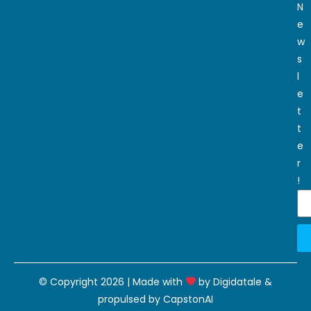
N
e
w
s
l
e
t
t
e
r
!
© Copyright 2026 | Made with
by
Digidatale
&
propulsed by
CapstonAI