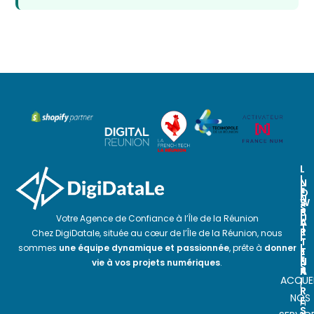
L
I
N
N
E
O
E
N
S
W
S
P
S
U
Votre Agence de Confiance à l’Île de la Réunion
A
L
T
R
E
Chez DigiDatale, située au cœur de l’Île de la Réunion, nous
I
T
T
L
sommes
une équipe dynamique et passionnée
, prête à
donner
E
T
E
N
E
vie à vos projets numériques
.
S
A
R
ACCUEI
I
I
R
NOS
E
n
S