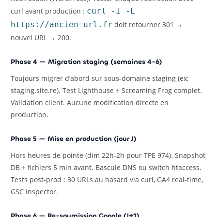
curl avant production :
curl -I -L
https://ancien-url.fr
doit retourner 301 →
nouvel URL → 200.
Phase 4 — Migration staging (semaines 4-6)
Toujours migrer d’abord sur sous-domaine staging (ex:
staging.site.re). Test Lighthouse + Screaming Frog complet.
Validation client. Aucune modification directe en
production.
Phase 5 — Mise en production (jour J)
Hors heures de pointe (dim 22h-2h pour TPE 974). Snapshot
DB + fichiers 5 min avant. Bascule DNS ou switch htaccess.
Tests post-prod : 30 URLs au hasard via curl, GA4 real-time,
GSC Inspector.
Phase 6 — Re-soumission Google (J+1)