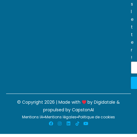
s
l
e
t
t
e
r
!
© Copyright 2026 | Made with
by
Digidatale
&
propulsed by
CapstonAI
Mentions IA
Mentions légales
Politique de cookies