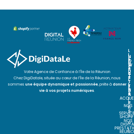
L
I
N
N
E
O
E
N
S
W
S
P
S
U
Votre Agence de Confiance à l’Île de la Réunion
A
L
T
R
E
Chez DigiDatale, située au cœur de l’Île de la Réunion, nous
I
T
T
L
sommes
une équipe dynamique et passionnée
, prête à
donner
E
T
E
N
E
vie à vos projets numériques
.
S
A
R
ACCUEI
I
I
R
NOS
E
n
S
SERVIC
s
SHOPIF
NOS
c
DIGITA
PRESTAT
r
RÉUNI