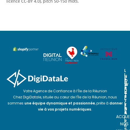
licence CC-BY 4.0), pitch 50-150 mots.
L
I
N
N
E
O
E
N
S
W
S
P
S
U
Votre Agence de Confiance à l’Île de la Réunion
A
L
T
R
E
Chez DigiDatale, située au cœur de l’Île de la Réunion, nous
I
T
T
L
sommes
une équipe dynamique et passionnée
, prête à
donner
E
T
E
N
E
vie à vos projets numériques
.
S
A
R
ACCUEI
I
I
R
NOS
E
n
S