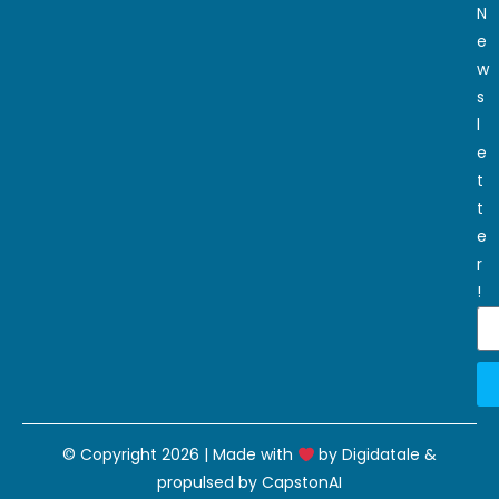
N
e
w
s
l
e
t
t
e
r
!
© Copyright 2026 | Made with
by
Digidatale
&
propulsed by
CapstonAI