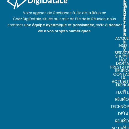
E
O
E
N
S
W
S
P
S
U
Votre Agence de Confiance à l’Île de la Réunion
A
L
T
R
E
Chez DigiDatale, située au cœur de l’Île de la Réunion, nous
I
T
T
L
sommes
une équipe dynamique et passionnée
, prête à
donner
E
T
E
N
E
vie à vos projets numériques
.
S
A
R
ACCUEI
I
I
R
NOS
E
n
S
SERVIC
s
SHOPIF
NOS
c
DIGITA
PRESTAT
r
RÉUNI
CONTA
i
LA
ACTUALI
v
FRENC
e
TECH L
z
RÉUNI
-
TECHNOP
v
DE LA
o
RÉUNI
u
ACTIVAT