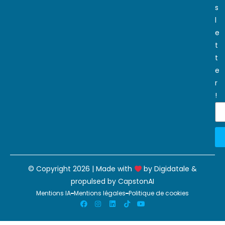
s
l
e
t
t
e
r
!
© Copyright 2026 | Made with
by
Digidatale
&
propulsed by
CapstonAI
Mentions IA
Mentions légales
Politique de cookies