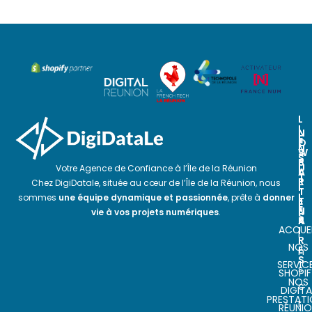
L
I
N
N
E
O
E
N
S
W
S
P
S
U
Votre Agence de Confiance à l’Île de la Réunion
A
L
T
R
E
Chez DigiDatale, située au cœur de l’Île de la Réunion, nous
I
T
T
L
sommes
une équipe dynamique et passionnée
, prête à
donner
E
T
E
N
E
vie à vos projets numériques
.
S
A
R
ACCUEI
I
I
R
NOS
E
n
S
SERVIC
s
SHOPIF
NOS
c
DIGITA
PRESTAT
r
RÉUNI