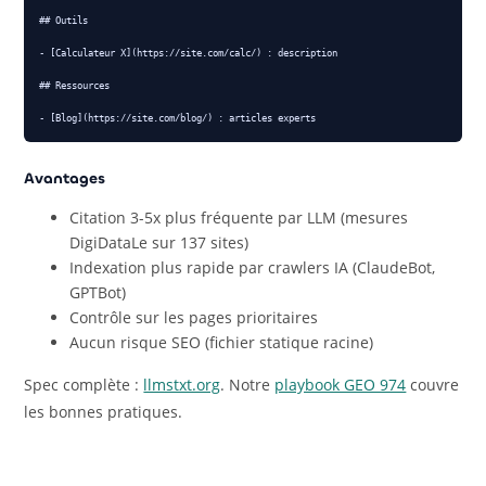
## Outils

- [Calculateur X](https://site.com/calc/) : description

## Ressources

- [Blog](https://site.com/blog/) : articles experts
Avantages
Citation 3-5x plus fréquente par LLM (mesures
DigiDataLe sur 137 sites)
Indexation plus rapide par crawlers IA (ClaudeBot,
GPTBot)
Contrôle sur les pages prioritaires
Aucun risque SEO (fichier statique racine)
Spec complète :
llmstxt.org
. Notre
playbook GEO 974
couvre
les bonnes pratiques.