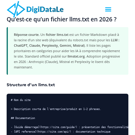
Qu’est-ce qu’un fichier llms.txt en 2026 ?
Réponse courte.
Un
fichier llms.txt
est un fichier Markdown placé à
la racine d’un site web (équivalent du robots.txt mais pour les
LLM :
ChatGPT, Claude, Perplexity, Gemini, Mistral
). Il liste les pages
prioritaires en catégories pour aider les IA à comprendre rapidement
le site. Standard officiel publié sur
llmstxt.org
. Adoption progressive
en 2026 : Anthropic (Claude), Mistral et Perplexity le lisent dès
maintenant.
Structure d’un llms.txt
# Nom du site

> Description courte de l'entreprise/produit en 1-2 phrases.

## Documentation

- [Guide démarrage](https://site.com/guide/) : présentation des fonctionnalités

- [API reference](https://site.com/api/) : documentation technique
