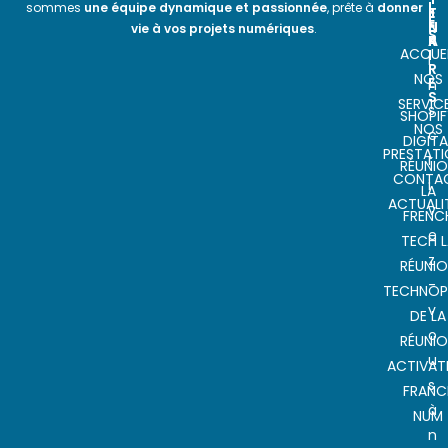
L
sommes
une équipe dynamique et passionnée
, prête à
donner
E
T
E
N
E
vie à vos projets numériques
.
S
A
R
ACCUEI
I
I
R
NOS
E
n
S
SERVIC
s
SHOPIF
NOS
c
DIGITA
PRESTAT
r
RÉUNI
CONTA
i
LA
ACTUALI
v
FRENC
e
TECH L
z
RÉUNI
-
TECHNOP
v
DE LA
o
RÉUNI
u
ACTIVAT
s
FRANC
à
NUM
n