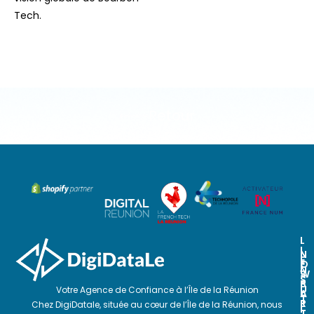
Tech.
Retour
L
I
N
N
E
O
E
N
S
W
S
P
S
U
Votre Agence de Confiance à l’Île de la Réunion
A
L
T
R
E
Chez DigiDatale, située au cœur de l’Île de la Réunion, nous
I
T
T