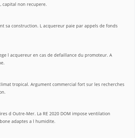
, capital non recupere.
t sa construction. L acquereur paie par appels de fonds
tege l acquereur en cas de defaillance du promoteur. A
me.
imat tropical. Argument commercial fort sur les recherches
on.
ires d Outre-Mer. La RE 2020 DOM impose ventilation
rbone adaptes a l humidite.