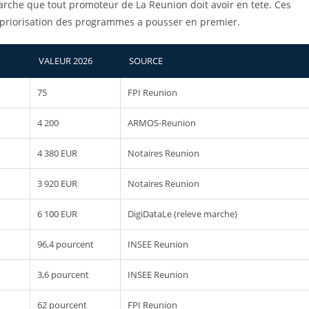
marche que tout promoteur de La Reunion doit avoir en tete. Ces
la priorisation des programmes a pousser en premier.
VALEUR 2026
SOURCE
75
FPI Reunion
4 200
ARMOS-Reunion
4 380 EUR
Notaires Reunion
3 920 EUR
Notaires Reunion
6 100 EUR
DigiDataLe (releve marche)
96,4 pourcent
INSEE Reunion
3,6 pourcent
INSEE Reunion
62 pourcent
FPI Reunion