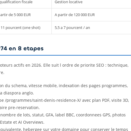
ualification fiscale
Gestion locative
artir de 5 000 EUR
A partir de 120 000 EUR
 11 pourcent (one shot)
5,5 a 7 pourcent / an
74 en 8 etapes
urs actifs en 2026. Elle suit l ordre de priorite SEO : technique,
re.
ion du schema, vitesse mobile, indexation des pages programmes,
la diaspora anglo.
pe /programmes/saint-denis-residence-X/ avec plan PDF, visite 3D,
aire pre-reservation.
, nombre de lots, statut, GFA, label BBC, coordonnees GPS, photos
Estate et AI Overviews.
equivalente, hebergee sur votre domaine pour conserver le temps