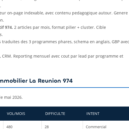
.
eur on-page indexable, avec contenu pedagogique autour. Genere
on.
if 974.
2 articles par mois, format pilier + cluster. Cible
s.
s traduites des 3 programmes phares, schema en anglais, GBP ave
s, CRM. Reporting mensuel avec cout par lead par programme et
immobilier La Reunion 974
le mai 2026.
VOL/MOIS
DIFFICULTE
INTENT
480
28
Commercial