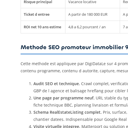
Risque principal
Vacance locative
Req
Ticket d entree
A partir de 180 000 EUR
A p
ROI net 10 ans estime
4,8 a 6,2 pourcent / an
7 a
Methode SEO promoteur immobilier 9
Cette methode est appliquee par DigiDataLe sur 4 promote
contenu programme, contenu d autorite, capture, mesu
Audit SEO et technique.
Crawl complet, verificat
GBP de l agence et balisage hreflang pour cibler 
Une page par programme neuf.
URL stable du ty
fiche technique BBC, planning livraison et formul
Schema RealEstateListing complet.
Prix, surface
chantier datees. Indispensable pour Google Real 
Visite virtuelle integree.
Matterport ou solution 