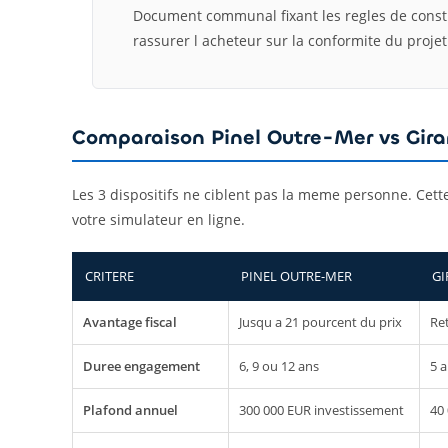
Document communal fixant les regles de const
rassurer l acheteur sur la conformite du projet
Comparaison Pinel Outre-Mer vs Girar
Les 3 dispositifs ne ciblent pas la meme personne. Cette 
votre simulateur en ligne.
CRITERE
PINEL OUTRE-MER
GI
Avantage fiscal
Jusqu a 21 pourcent du prix
Re
Duree engagement
6, 9 ou 12 ans
5 
Plafond annuel
300 000 EUR investissement
40