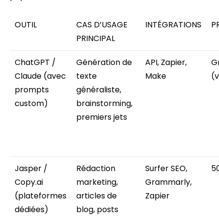
OUTIL
CAS D’USAGE
INTÉGRATIONS
P
PRINCIPAL
ChatGPT /
Génération de
API, Zapier,
G
Claude (avec
texte
Make
(v
prompts
généraliste,
custom)
brainstorming,
premiers jets
Jasper /
Rédaction
Surfer SEO,
5
Copy.ai
marketing,
Grammarly,
(plateformes
articles de
Zapier
dédiées)
blog, posts