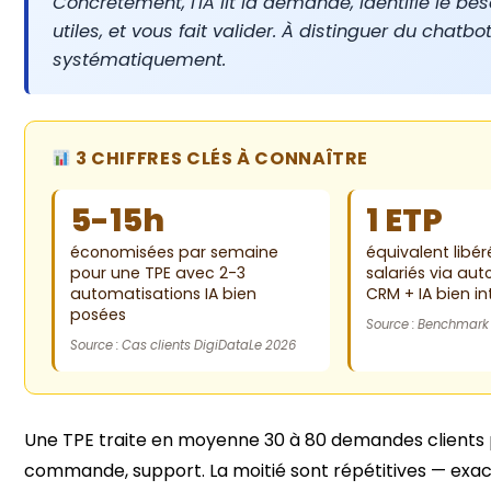
Concrètement, l'IA lit la demande, identifie le bes
utiles, et vous fait valider. À distinguer du chatb
systématiquement.
3 CHIFFRES CLÉS À CONNAÎTRE
5-15h
1 ETP
économisées par semaine
équivalent libé
pour une TPE avec 2-3
salariés via au
automatisations IA bien
CRM + IA bien i
posées
Source : Benchmark
Source : Cas clients DigiDataLe 2026
Une TPE traite en moyenne 30 à 80 demandes clients par 
commande, support. La moitié sont répétitives — exact