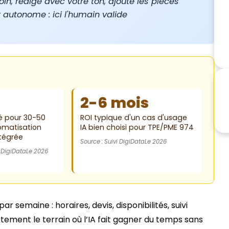
oin, rédige avec votre ton, ajoute les pièces
ot autonome : ici l'humain valide
2-6 mois
ré pour 30-50
ROI typique d'un cas d'usage
tomatisation
IA bien choisi pour TPE/PME 974
ntégrée
Source : Suivi DigiDataLe 2026
 DigiDataLe 2026
semaine : horaires, devis, disponibilités, suivi
ement le terrain où l’IA fait gagner du temps sans