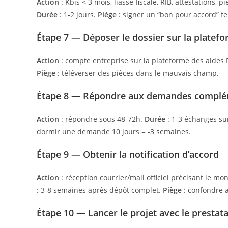
Action
: Kbis < 3 mois, liasse fiscale, RIB, attestations, 
Durée
: 1-2 jours.
Piège
: signer un “bon pour accord” fe
Étape 7 — Déposer le dossier sur la platef
Action
: compte entreprise sur la plateforme des aides 
Piège
: téléverser des pièces dans le mauvais champ.
Étape 8 — Répondre aux demandes compléme
Action
: répondre sous 48-72h.
Durée
: 1-3 échanges su
dormir une demande 10 jours = -3 semaines.
Étape 9 — Obtenir la notification d’accord
Action
: réception courrier/mail officiel précisant le mo
: 3-8 semaines après dépôt complet.
Piège
: confondre a
Étape 10 — Lancer le projet avec le prestata