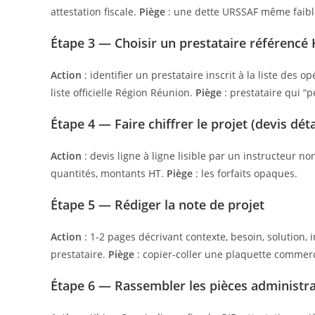
attestation fiscale.
Piège
: une dette URSSAF même faible
Étape 3 — Choisir un prestataire référenc
Action
: identifier un prestataire inscrit à la liste des o
liste officielle Région Réunion.
Piège
: prestataire qui “p
Étape 4 — Faire chiffrer le projet (devis déta
Action
: devis ligne à ligne lisible par un instructeur n
quantités, montants HT.
Piège
: les forfaits opaques.
Étape 5 — Rédiger la note de projet
Action
: 1-2 pages décrivant contexte, besoin, solution,
prestataire.
Piège
: copier-coller une plaquette commerc
Étape 6 — Rassembler les pièces administra