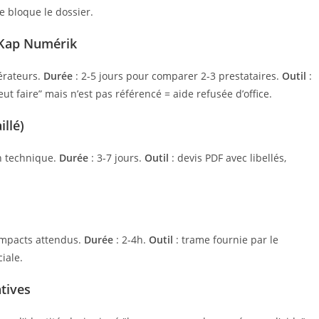
 bloque le dossier.
é Kap Numérik
pérateurs.
Durée
: 2-5 jours pour comparer 2-3 prestataires.
Outil
:
eut faire” mais n’est pas référencé = aide refusée d’office.
illé)
on technique.
Durée
: 3-7 jours.
Outil
: devis PDF avec libellés,
 impacts attendus.
Durée
: 2-4h.
Outil
: trame fournie par le
iale.
tives