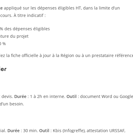
ge
appliqué sur les dépenses éligibles HT, dans la limite d’un
ours. À titre indicatif :
 % des dépenses éligibles
ature du projet
0 %
 la fiche officielle à jour à la Région ou à un prestataire référenc
ier
 devis.
Durée
: 1 à 2h en interne.
Outil
: document Word ou Googl
 d’un besoin.
cial.
Durée
: 30 min.
Outil
: Kbis (Infogreffe), attestation URSSAF,