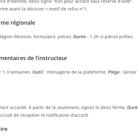
pièce d'identité, devis signé "bon pour accord sous réserve d'aide".
rme avant la décision = motif de refus n°1.
orme régionale
Région Réunion, formulaire, pièces.
Durée
: 1-2h si pièces prêtes.
ntaires de l’instructeur
r 1-3 semaines.
Outil
: messagerie de la plateforme.
Piège
: laisser
ntant accordé. À partir de là seulement, signez le devis ferme.
Duré
ccusé de réception et notification d’accord.
ire