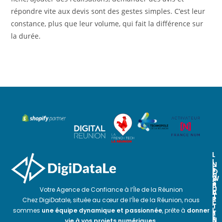
répondre vite aux devis sont des gestes simples. C’est leur
constance, plus que leur volume, qui fait la différence sur
la durée.
L
I
N
N
E
O
E
N
S
W
S
P
S
U
Votre Agence de Confiance à l’Île de la Réunion
A
L
T
R
E
Chez DigiDatale, située au cœur de l’Île de la Réunion, nous
I
T
T
L
sommes
une équipe dynamique et passionnée
, prête à
donner
E
T
E
N
E
vie à vos projets numériques
.