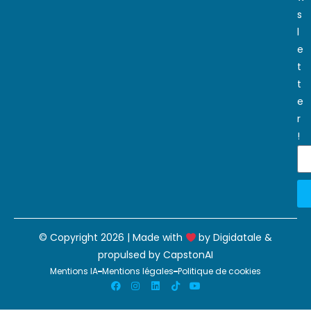
s
l
e
t
t
e
r
!
© Copyright 2026 | Made with
by
Digidatale
&
propulsed by
CapstonAI
Mentions IA
Mentions légales
Politique de cookies