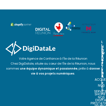
L
I
N
N
E
O
E
N
S
W
S
P
S
U
Votre Agence de Confiance à l’Île de la Réunion
A
L
T
R
E
Chez DigiDatale, située au cœur de l’Île de la Réunion, nous
I
T
T
L
sommes
une équipe dynamique et passionnée
, prête à
donner
E
T
E
N
E
vie à vos projets numériques
.
S
A
R
ACCUEI
I
I
R
NOS
E
n
S
SERVIC
s
SHOPIF
NOS
c
DIGITA
PRESTAT
r