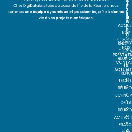
A
L
T
R
E
Chez DigiDatale, située au cœur de l’Île de la Réunion, nous
I
T
T
L
sommes
une équipe dynamique et passionnée
, prête à
donner
E
T
E
N
E
vie à vos projets numériques
.
S
A
R
ACCUEI
I
I
R
NOS
E
n
S
SERVIC
s
SHOPIF
NOS
c
DIGITA
PRESTAT
r
RÉUNI
CONTA
i
LA
ACTUALI
v
FRENC
e
TECH L
z
RÉUNI
-
TECHNOP
v
DE LA
o
RÉUNI
u
ACTIVAT
s
FRANC
à