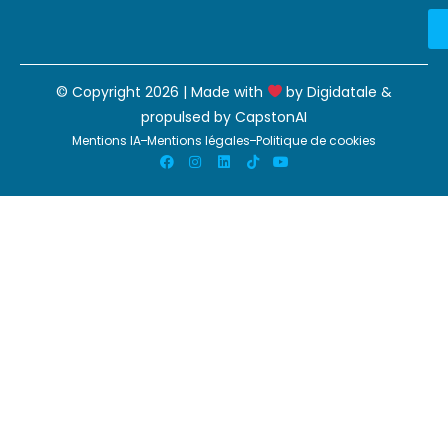
© Copyright 2026 | Made with
by
Digidatale
&
propulsed by
CapstonAI
Mentions IA
Mentions légales
Politique de cookies