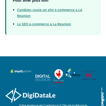
Pour aller plus loin
Combien coute un site e-commerce a La
Reunion
Le SEO e-commerce a La Reunion
L
I
N
N
E
O
E
N
S
W
S
P
S
U
Votre Agence de Confiance à l’Île de la Réunion