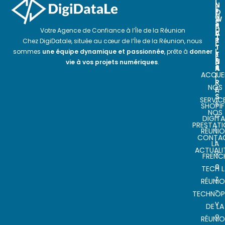
I
N
N
E
O
E
N
S
W
S
P
S
U
Votre Agence de Confiance à l’Île de la Réunion
A
L
T
R
E
Chez DigiDatale, située au cœur de l’Île de la Réunion, nous
I
T
T
L
sommes
une équipe dynamique et passionnée
, prête à
donner
E
T
E
N
E
vie à vos projets numériques
.
S
A
R
ACCUEI
I
I
R
NOS
E
n
S
SERVIC
s
SHOPIF
NOS
c
DIGITA
PRESTAT
r
RÉUNI
CONTA
i
LA
ACTUALI
v
FRENC
e
TECH L
z
RÉUNI
-
TECHNOP
v
DE LA
o
RÉUNI