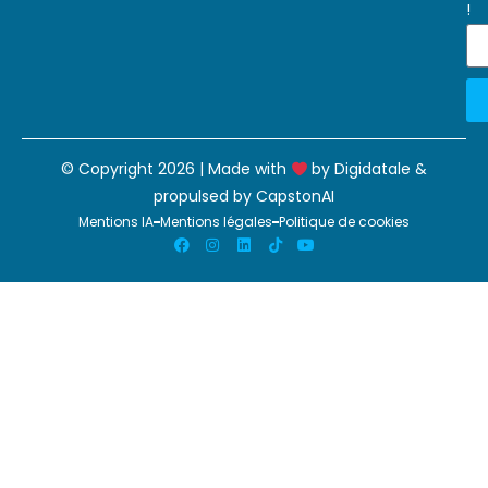
!
© Copyright 2026 | Made with
by
Digidatale
&
propulsed by
CapstonAI
Mentions IA
Mentions légales
Politique de cookies