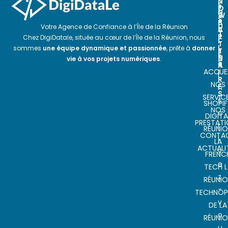
N
N
E
O
E
N
S
W
S
P
S
U
Votre Agence de Confiance à l’Île de la Réunion
A
L
T
R
E
Chez DigiDatale, située au cœur de l’Île de la Réunion, nous
I
T
T
L
sommes
une équipe dynamique et passionnée
, prête à
donner
E
T
E
N
E
vie à vos projets numériques
.
S
A
R
ACCUEI
I
I
R
NOS
E
n
S
SERVIC
s
SHOPIF
NOS
c
DIGITA
PRESTAT
r
RÉUNI
CONTA
i
LA
ACTUALI
v
FRENC
e
TECH L
z
RÉUNI
-
TECHNOP
v
DE LA
o
RÉUNI
u