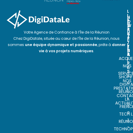
L
I
N
N
E
O
E
N
S
W
S
P
S
U
Votre Agence de Confiance à l’Île de la Réunion
A
L
T
R
E
Chez DigiDatale, située au cœur de l’Île de la Réunion, nous
I
T
T
L
sommes
une équipe dynamique et passionnée
, prête à
donner
E
T
E
N
E
vie à vos projets numériques
.
S
A
R
ACCUEI
I
I
R
NOS
E
n
S
SERVIC
s
SHOPIF
NOS
c
DIGITA
PRESTAT
r
RÉUNI
CONTA
i
LA
ACTUALI
v
FRENC
e
TECH L
z
RÉUNI
-
TECHNOP