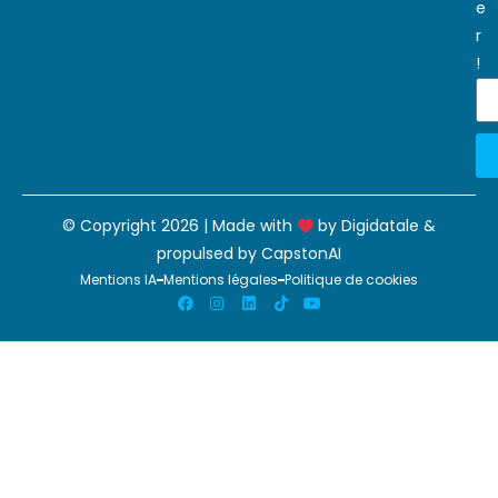
e
r
!
© Copyright 2026 | Made with
by
Digidatale
&
propulsed by
CapstonAI
Mentions IA
Mentions légales
Politique de cookies