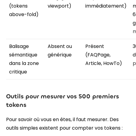
(tokens
viewport)
immédiatement)
m
above-fold)
6
g
m
Balisage
Absent ou
Présent
3
sémantique
générique
(FAQPage,
d
dans la zone
Article, HowTo)
p
critique
Outils pour mesurer vos 500 premiers
tokens
Pour savoir où vous en êtes, il faut mesurer. Des
outils simples existent pour compter vos tokens :