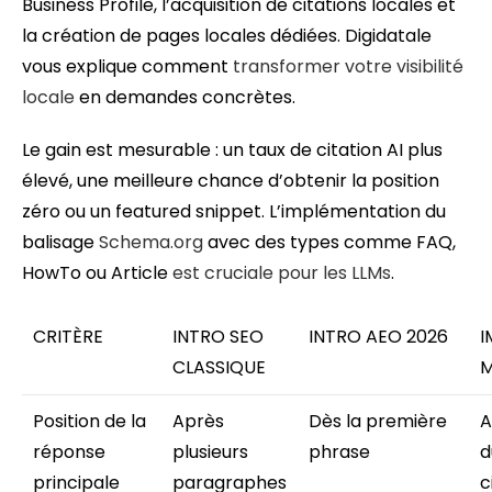
Business Profile, l’acquisition de citations locales et
la création de pages locales dédiées. Digidatale
vous explique comment
transformer votre visibilité
locale
en demandes concrètes.
Le gain est mesurable : un taux de citation AI plus
élevé, une meilleure chance d’obtenir la position
zéro ou un featured snippet. L’implémentation du
balisage
Schema.org
avec des types comme FAQ,
HowTo ou Article
est cruciale
pour les LLMs
.
CRITÈRE
INTRO SEO
INTRO AEO 2026
I
CLASSIQUE
M
Position de la
Après
Dès la première
A
réponse
plusieurs
phrase
d
principale
paragraphes
c