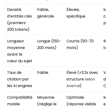
Densité
Faible,
Élevée,
M
d’entités clés
générale
spécifique
c
(premiers
p
200 tokens)
Longueur
Longue (150-
Courte (50-70
R
moyenne
200 mots)
mots)
t
avant le
cœur du sujet
Taux de
Faible
Élevé (+3.2x avec
V
citation par
structure
selon
d
les AI engines
Averi.ai
)
O
Compatibilité
Moyenne
Optimale
M
mobile
(néglige le
(réponse visible
e