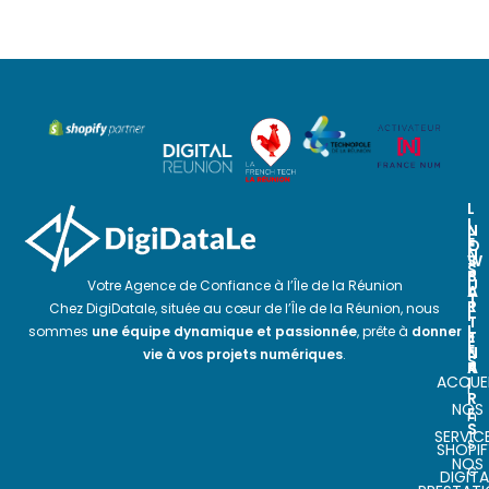
L
I
N
N
E
O
E
N
S
W
S
P
S
U
Votre Agence de Confiance à l’Île de la Réunion
A
L
T
R
E
Chez DigiDatale, située au cœur de l’Île de la Réunion, nous
I
T
T
L
sommes
une équipe dynamique et passionnée
, prête à
donner
E
T
E
N
E
vie à vos projets numériques
.
S
A
R
ACCUEI
I
I
R
NOS
E
n
S
SERVIC
s
SHOPIF
NOS
c
DIGITA