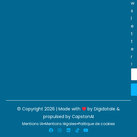
w
s
l
e
t
t
e
r
!
© Copyright 2026 | Made with
by
Digidatale
&
propulsed by
CapstonAI
Mentions IA
Mentions légales
Politique de cookies