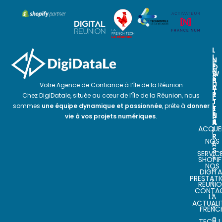
L
I
N
N
E
O
E
N
S
W
S
P
S
U
Votre Agence de Confiance à l’Île de la Réunion
A
L
T
R
E
Chez DigiDatale, située au cœur de l’Île de la Réunion, nous
I
T
T
L
sommes
une équipe dynamique et passionnée
, prête à
donner
E
T
E
N
E
vie à vos projets numériques
.
S
A
R
ACCUEI
I
I
R
NOS
E
n
S
SERVIC
s
SHOPIF
NOS
c
DIGITA
PRESTAT
r
RÉUNI
CONTA
i
LA
ACTUALI
v
FRENC
e
TECH L