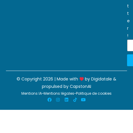
t
t
e
r
!
© Copyright 2026 | Made with
by
Digidatale
&
propulsed by
CapstonAI
Mentions IA
Mentions légales
Politique de cookies