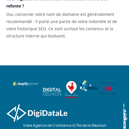
refonte ?
Oui, conserver votre nom de domaine est généralement
recommandé : il porte une partie de votre notoriété et de
votre historique SEO. Ce sont surtout les contenus et la
structure interne qui évoluent.
L
I
N
N
E
O
E
N
S
W
S
P
S
U
Votre Agence de Confiance à l’Île de la Réunion
A
L