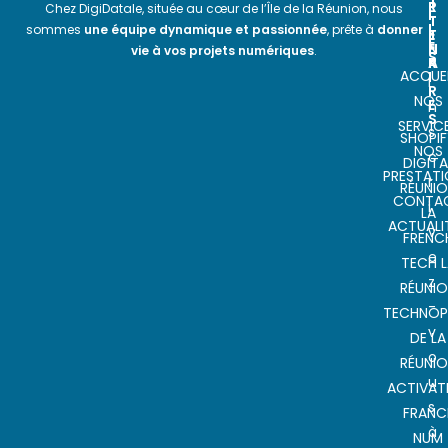
T
R
E
Chez DigiDatale, située au cœur de l’Île de la Réunion, nous
I
T
T
L
sommes
une équipe dynamique et passionnée
, prête à
donner
E
T
E
N
E
vie à vos projets numériques
.
S
A
R
ACCUEI
I
I
R
NOS
E
n
S
SERVIC
s
SHOPIF
NOS
c
DIGITA
PRESTAT
r
RÉUNI
CONTA
i
LA
ACTUALI
v
FRENC
e
TECH L
z
RÉUNI
-
TECHNOP
v
DE LA
o
RÉUNI
u
ACTIVAT
s
FRANC
à
NUM