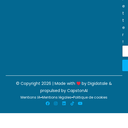
e
t
t
e
r
!
© Copyright 2026 | Made with
by
Digidatale
&
propulsed by
CapstonAI
Mentions IA
Mentions légales
Politique de cookies