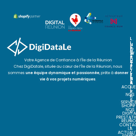
L
I
N
N
E
O
E
N
S
W
S
P
S
U
Votre Agence de Confiance à l’Île de la Réunion
A
L
T
R
E
Chez DigiDatale, située au cœur de l’Île de la Réunion, nous
I
T
T
L
sommes
une équipe dynamique et passionnée
, prête à
donner
E
T
E
N
E
vie à vos projets numériques
.
S
A
R
ACCUEI
I
I
R
NOS
E
n
S
SERVIC
s
SHOPIF
NOS
c
DIGITA
PRESTAT
r
RÉUNI
CONTA
i
LA
ACTUALI
v