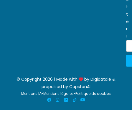
t
t
e
r
!
© Copyright 2026 | Made with
by
Digidatale
&
propulsed by
CapstonAI
Mentions IA
Mentions légales
Politique de cookies