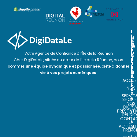
L
I
N
N
E
O
E
N
S
W
S
P
S
U
Votre Agence de Confiance à l’Île de la Réunion
A
L
T
R
E
Chez DigiDatale, située au cœur de l’Île de la Réunion, nous
I
T
T
L
sommes
une équipe dynamique et passionnée
, prête à
donner
E
T
E
N
E
vie à vos projets numériques
.
S
A
R
ACCUEI
I
I
R
NOS
E
n
S
SERVIC
s
SHOPIF
NOS
c
DIGITA
PRESTAT
r
RÉUNI
CONTA
i
LA
ACTUALI
v
FRENC
e