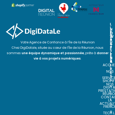
L
I
N
N
E
O
E
N
S
W
S
P
S
U
Votre Agence de Confiance à l’Île de la Réunion
A
L
T
R
E
Chez DigiDatale, située au cœur de l’Île de la Réunion, nous
I
T
T
L
sommes
une équipe dynamique et passionnée
, prête à
donner
E
T
E
N
E
vie à vos projets numériques
.
S
A
R
ACCUEI
I
I
R
NOS
E
n
S
SERVIC
s
SHOPIF
NOS
c
DIGITA
PRESTAT
r
RÉUNI
CONTA
i
LA
ACTUALI
v
FRENC
e
TECH L