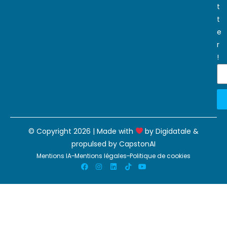
t
t
e
r
!
© Copyright 2026 | Made with
by
Digidatale
&
propulsed by
CapstonAI
Mentions IA
Mentions légales
Politique de cookies