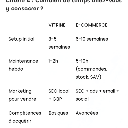
Critère 4 : Combien de temps allez-vous
y consacrer ?
VITRINE
E-COMMERCE
Setup initial
3-5
6-10 semaines
semaines
Maintenance
1-2h
5-10h
hebdo
(commandes,
stock, SAV)
Marketing
SEO local
SEO + ads + email +
pour vendre
+ GBP
social
Compétences
Basiques
Avancées
à acquérir