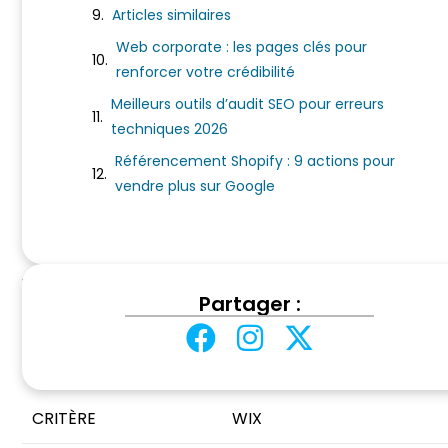
Voici le comparatif complet.
Articles similaires
Web corporate : les pages clés pour
renforcer votre crédibilité
Sommaire
Meilleurs outils d’audit SEO pour erreurs
techniques 2026
Comparatif Wix vs WordPress
Quand choisir Wix ?
Référencement Shopify : 9 actions pour
vendre plus sur Google
Quand choisir WordPress ?
Notre recommandation
Wix ou WordPress
? Deux philosophies. Wix est simple 
Partager :
le comparatif complet.
Comparatif Wix vs WordPress
CRITÈRE
WIX