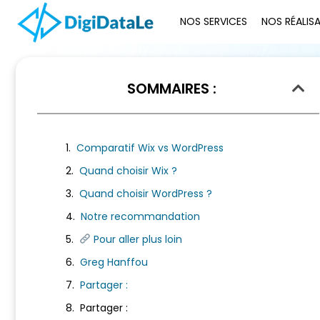
NOS SERVICES
NOS RÉALIS
SOMMAIRES :
Acc
Wix vs Word
Comparatif Wix vs WordPress
Quand choisir Wix ?
Quand choisir WordPress ?
Notre recommandation
1 min de lecture
·
Mis à jour le 3 avril 2026
Pour aller plus loin
Greg Hanffou
En résumé (TL;DR)
Partager :
Partager :
Wix ou WordPress ? Deux philosophies. Wix est simple