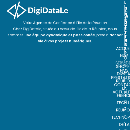
L
I
N
N
E
O
E
N
S
W
S
P
S
U
Votre Agence de Confiance à l’Île de la Réunion
A
L
T
R
E
Chez DigiDatale, située au cœur de l’Île de la Réunion, nous
I
T
T
L
sommes
une équipe dynamique et passionnée
, prête à
donner
E
T
E
N
E
vie à vos projets numériques
.
S
A
R
ACCUEI
I
I
R
NOS
E
n
S
SERVIC
s
SHOPIF
NOS
c
DIGITA
PRESTAT
r
RÉUNI
CONTA
i
LA
ACTUALI
v
FRENC
e
TECH L
z
RÉUNI
-
TECHNOP
v
DE LA