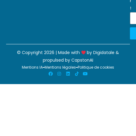
r
!
© Copyright 2026 | Made with
by
Digidatale
&
propulsed by
CapstonAI
Mentions IA
Mentions légales
Politique de cookies