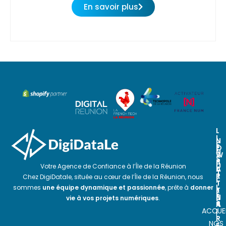
En savoir plus
L
I
N
N
E
O
E
N
S
W
S
P
S
U
Votre Agence de Confiance à l’Île de la Réunion
A
L
T
R
E
Chez DigiDatale, située au cœur de l’Île de la Réunion, nous
I
T
T
L
sommes
une équipe dynamique et passionnée
, prête à
donner
E
T
E
N
E
vie à vos projets numériques
.
S
A
R
ACCUEI
I
I
R
NOS
E