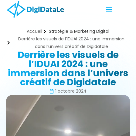
Accueil
Stratégie & Marketing Digital
Derrière les visuels de l’IDUAI 2024 : une immersion
dans l’univers créatif de Digidatale
Derrière les visuels de
l’IDUAI 2024 : une
immersion dans l’univers
créatif de Digidatale
1 octobre 2024