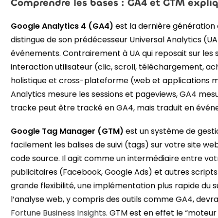
Comprendre les bases : GA4 et GTM expli
Google Analytics 4 (GA4)
est la dernière génération
distingue de son prédécesseur Universal Analytics (U
événements. Contrairement à UA qui reposait sur les 
interaction utilisateur (clic, scroll, téléchargement,
holistique et cross-plateforme (web et applications m
Analytics mesure les sessions et pageviews, GA4 mes
tracke peut être tracké en GA4, mais traduit en évén
Google Tag Manager (GTM)
est un système de gesti
facilement les balises de suivi (tags) sur votre site w
code source. Il agit comme un intermédiaire entre votr
publicitaires (Facebook, Google Ads) et autres scripts 
grande flexibilité, une implémentation plus rapide du s
l’analyse web, y compris des outils comme GA4, devrait 
Fortune Business Insights
. GTM est en effet le “moteu