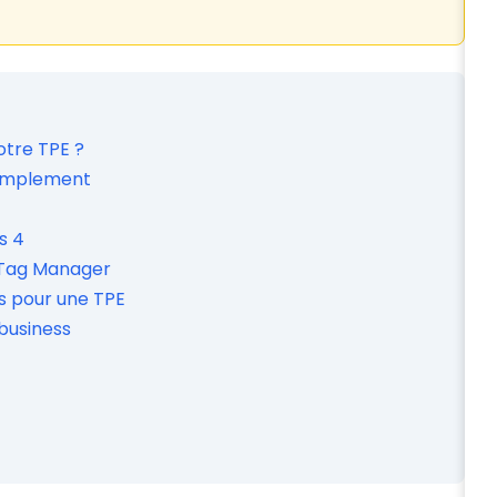
otre TPE ?
simplement
s 4
e Tag Manager
s pour une TPE
 business