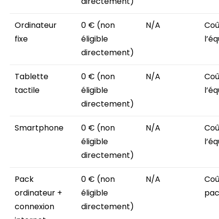
directement)
Ordinateur
0 € (non
N/A
Coû
fixe
éligible
l’é
directement)
Tablette
0 € (non
N/A
Coû
tactile
éligible
l’é
directement)
Smartphone
0 € (non
N/A
Coû
éligible
l’é
directement)
Pack
0 € (non
N/A
Coû
ordinateur +
éligible
pac
connexion
directement)